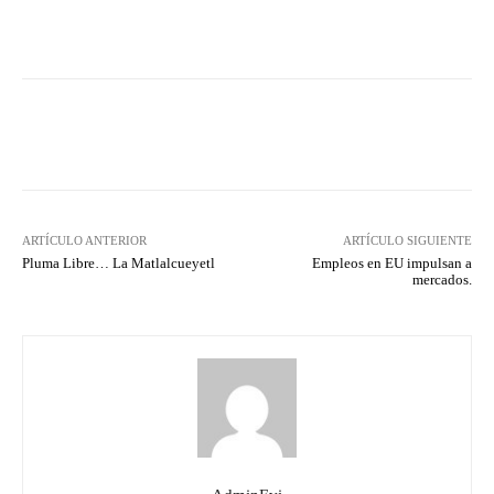
Facebook
X
WhatsApp
Lin
ARTÍCULO ANTERIOR
ARTÍCULO SIGUIENTE
Pluma Libre… La Matlalcueyetl
Empleos en EU impulsan a
mercados.