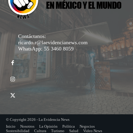
Contáctanos:
ricardo.r@laevidencianews.com
WhatsApp: 55 3460 8059
© Copyright 2026 - La Evidencia News
Inicio
Nosotros
La Opinión
Política
Negocios
Sostenibilidad
Cultura
Turismo
Salud
Video News