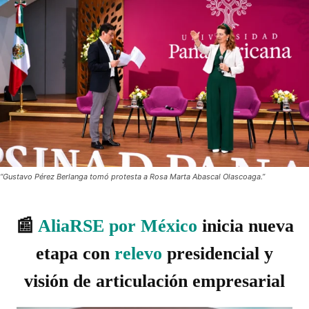
“Gustavo Pérez Berlanga tomó protesta a Rosa Marta Abascal Olascoaga.”
📰
AliaRSE por México
inicia nueva
etapa con
relevo
presidencial y
visión de articulación empresarial