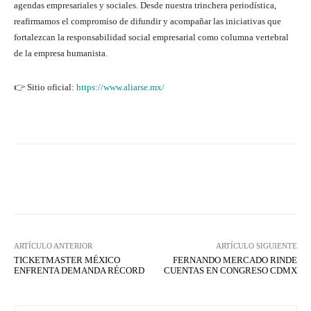
agendas empresariales y sociales. Desde nuestra trinchera periodística,
reafirmamos el compromiso de difundir y acompañar las iniciativas que
fortalezcan la responsabilidad social empresarial como columna vertebral
de la empresa humanista.
👉 Sitio oficial:
https://www.aliarse.mx/
Facebook
X
WhatsApp
Lin
ARTÍCULO ANTERIOR
ARTÍCULO SIGUIENTE
TICKETMASTER MÉXICO
FERNANDO MERCADO RINDE
ENFRENTA DEMANDA RÉCORD
CUENTAS EN CONGRESO CDMX