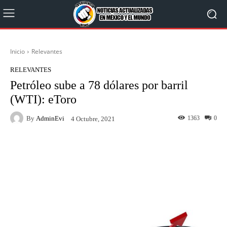
Inicio
Relevantes
RELEVANTES
Petróleo sube a 78 dólares por barril
(WTI): eToro
By
AdminEvi
1363
0
4 Octubre, 2021
Facebook
X
WhatsApp
Linkedin