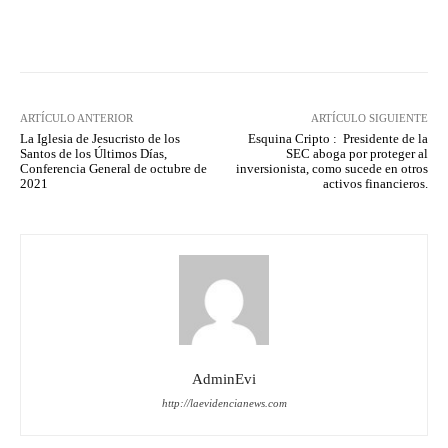
Facebook
X
WhatsApp
Lin
ARTÍCULO ANTERIOR
ARTÍCULO SIGUIENTE
La Iglesia de Jesucristo de los
Esquina Cripto : Presidente de la
Santos de los Últimos Días,
SEC aboga por proteger al
Conferencia General de octubre de
inversionista, como sucede en otros
2021
activos financieros.
AdminEvi
http://laevidencianews.com