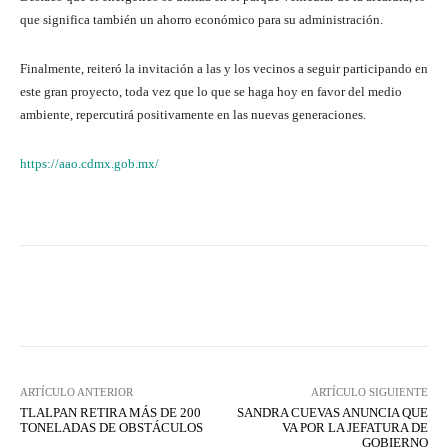
que significa también un ahorro económico para su administración.
Finalmente, reiteró la invitación a las y los vecinos a seguir participando en
este gran proyecto, toda vez que lo que se haga hoy en favor del medio
ambiente, repercutirá positivamente en las nuevas generaciones.
https://aao.cdmx.gob.mx/
Facebook
X
WhatsApp
Lin
ARTÍCULO ANTERIOR
ARTÍCULO SIGUIENTE
TLALPAN RETIRA MÁS DE 200
SANDRA CUEVAS ANUNCIA QUE
TONELADAS DE OBSTÁCULOS
VA POR LA JEFATURA DE
GOBIERNO