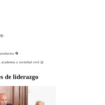
🏗️
 productos 🔄
a, academia y sociedad civil 🤝
s de liderazgo