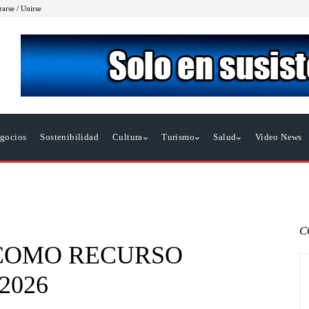
rarse / Unirse
gocios
Sostenibilidad
Cultura
Turismo
Salud
Video News
C
 COMO RECURSO
2026