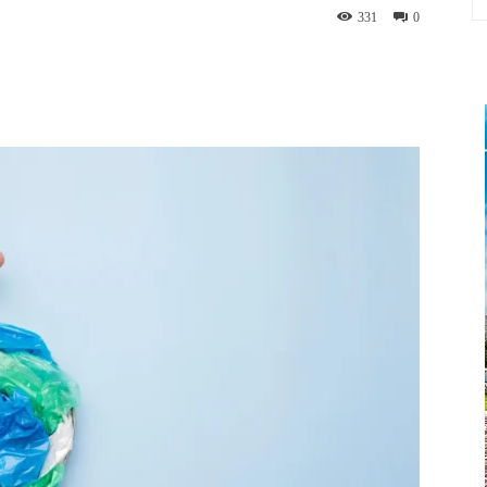
331
0
App
Linkedin