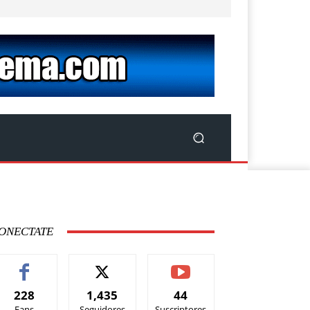
ONECTATE
228
1,435
44
Fans
Seguidores
Suscriptores