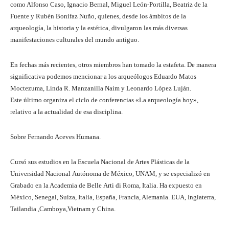
como Alfonso Caso, Ignacio Bernal, Miguel León-Portilla, Beatriz de la
Fuente y Rubén Bonifaz Nuño, quienes, desde los ámbitos de la
arqueología, la historia y la estética, divulgaron las más diversas
manifestaciones culturales del mundo antiguo.
En fechas más recientes, otros miembros han tomado la estafeta. De manera
significativa podemos mencionar a los arqueólogos Eduardo Matos
Moctezuma, Linda R. Manzanilla Naim y Leonardo López Luján.
Este último organiza el ciclo de conferencias «La arqueología hoy»,
relativo a la actualidad de esa disciplina.
Sobre Fernando Aceves Humana.
Cursó sus estudios en la Escuela Nacional de Artes Plásticas de la
Universidad Nacional Autónoma de México, UNAM, y se especializó en
Grabado en la Academia de Belle Arti di Roma, Italia. Ha expuesto en
México, Senegal, Suiza, Italia, España, Francia, Alemania. EUA, Inglaterra,
Tailandia ,Camboya,Vietnam y China.