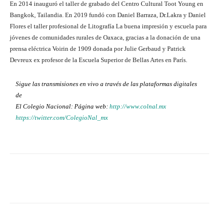
En 2014 inauguró el taller de grabado del Centro Cultural Toot Young en
Bangkok, Tailandia. En 2019 fundó con Daniel Barraza, Dr.Lakra y Daniel
Flores el taller profesional de Litografía La buena impresión y escuela para
jóvenes de comunidades rurales de Oaxaca, gracias a la donación de una
prensa eléctrica Voirin de 1909 donada por Julie Gerbaud y Patrick
Devreux ex profesor de la Escuela Superior de Bellas Artes en París.
Sigue las transmisiones en vivo a través de las plataformas digitales
de
El Colegio Nacional: Página web:
http://www.colnal.mx
https://twitter.com/ColegioNal_mx
Facebook
X
WhatsApp
Lin