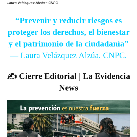
Laura Velázquez Alzúa – CNPC
“Prevenir y reducir riesgos es
proteger los derechos, el bienestar
y el patrimonio de la ciudadanía”
— Laura Velázquez Alzúa, CNPC.
✍️ Cierre Editorial | La Evidencia
News