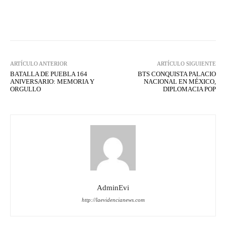
Facebook
X
WhatsApp
Lin
ARTÍCULO ANTERIOR
ARTÍCULO SIGUIENTE
BATALLA DE PUEBLA 164
BTS CONQUISTA PALACIO
ANIVERSARIO: MEMORIA Y
NACIONAL EN MÉXICO,
ORGULLO
DIPLOMACIA POP
AdminEvi
http://laevidencianews.com