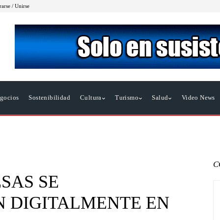
rarse / Unirse
gocios
Sostenibilidad
Cultura
Turismo
Salud
Video News
C
ESAS SE
 DIGITALMENTE EN