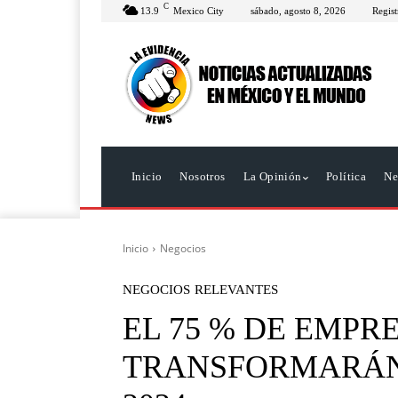
C
13.9
Mexico City
sábado, agosto 8, 2026
Regist
Inicio
Nosotros
La Opinión
Política
Ne
Inicio
Negocios
NEGOCIOS
RELEVANTES
EL 75 % DE EMPR
TRANSFORMARÁN