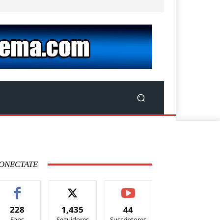
ONECTATE
228
1,435
44
Fans
Seguidores
Suscriptores