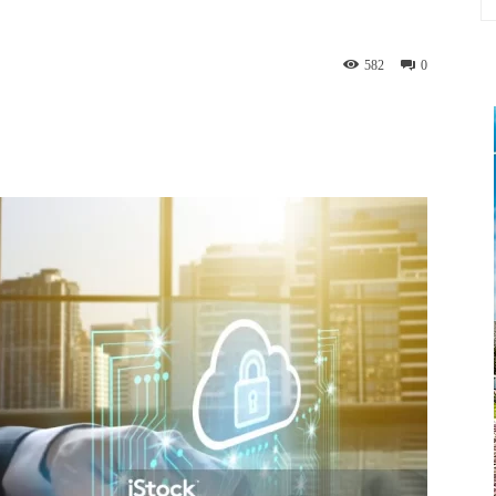
582
0
App
Linkedin