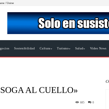
arse / Unirse
gocios
Sostenibilidad
Cultura
Turismo
Salud
Video News
C
 SOGA AL CUELLO»
685
0