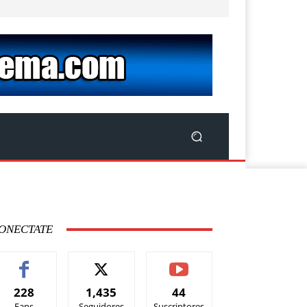
ONECTATE
228
1,435
44
Fans
Seguidores
Suscriptores