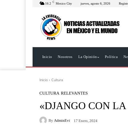
C
16.2
Mexico City
jueves, agosto 6, 2026
Registr
Inicio
Nosotros
La Opinión
Política
Ne
Inicio
Cultura
CULTURA
RELEVANTES
«DJANGO CON LA
By
AdminEvi
17 Enero, 2024