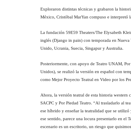
Exploraron distintas técnicas y grabaron la histo
México, Cristóbal MarYan compuso e interpretó l
La fundación 59E59 Theaters/The Elysabeth Kleinh
inglés (Django in pain) con temporada en Nueva Y
Unido, Ucrania, Suecia, Singapur y Australia.
Posteriormente, con apoyo de Teatro UNAM, Por
Unidos), se realizó la versión en español con tem
como Mejor Proyecto Teatral en Video por los Pr
Ahora, la versión teatral de esta historia wester
SACPC y Por Piedad Teatro. “Al trasladarlo al tea
ese híbrido y enseñar la teatralidad que se utiliz
ese sentido, parece una locura presentarlo en el
escenario es un escritorio, un riesgo que quisi