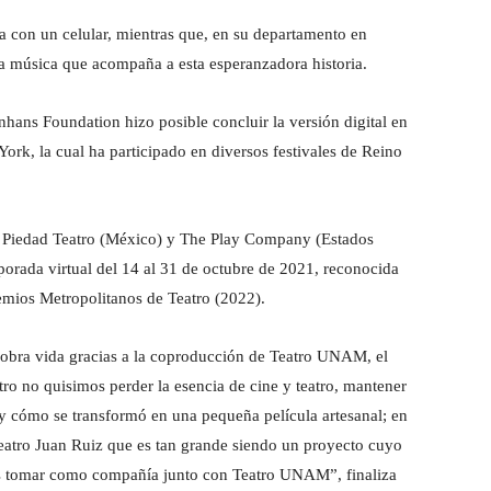
ria con un celular, mientras que, en su departamento en
a música que acompaña a esta esperanzadora historia.
ans Foundation hizo posible concluir la versión digital en
ork, la cual ha participado en diversos festivales de Reino
 Piedad Teatro (México) y The Play Company (Estados
porada virtual del 14 al 31 de octubre de 2021, reconocida
emios Metropolitanos de Teatro (2022).
n cobra vida gracias a la coproducción de Teatro UNAM, el
tro no quisimos perder la esencia de cine y teatro, mantener
ó y cómo se transformó en una pequeña película artesanal; en
 Teatro Juan Ruiz que es tan grande siendo un proyecto cuyo
mos tomar como compañía junto con Teatro UNAM”, finaliza