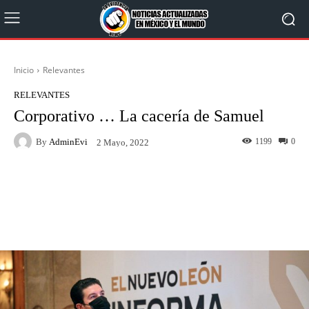
Inicio
Relevantes
RELEVANTES
Corporativo … La cacería de Samuel
By
AdminEvi
1199
0
2 Mayo, 2022
Facebook
X
WhatsApp
Linkedin