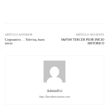
Facebook
X
WhatsApp
Lin
ARTÍCULO ANTERIOR
ARTÍCULO SIGUIENTE
Corporativo … Televisa, buen
S&P500 TERCER PEOR INICIO
inicio
HISTORICO
AdminEvi
http://laevidencianews.com