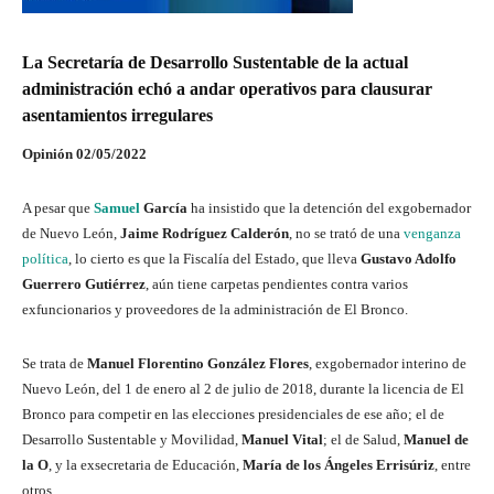
La Secretaría de Desarrollo Sustentable de la actual
administración echó a andar operativos para clausurar
asentamientos irregulares
Opinión 02/05/2022
A pesar que
Samuel
García
ha insistido que la detención del exgobernador
de Nuevo León,
Jaime Rodríguez Calderón
, no se trató de una
venganza
política
, lo cierto es que la Fiscalía del Estado, que lleva
Gustavo Adolfo
Guerrero Gutiérrez
, aún tiene carpetas pendientes contra varios
exfuncionarios y proveedores de la administración de El Bronco.
Se trata de
Manuel Florentino González Flores
, exgobernador interino de
Nuevo León, del 1 de enero al 2 de julio de 2018, durante la licencia de El
Bronco para competir en las elecciones presidenciales de ese año; el de
Desarrollo Sustentable y Movilidad,
Manuel Vital
; el de Salud,
Manuel de
la O
, y la exsecretaria de Educación,
María de los Ángeles Errisúriz
, entre
otros.