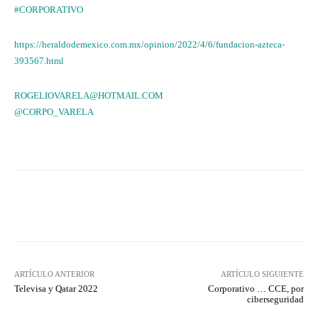
#CORPORATIVO
https://heraldodemexico.com.mx/opinion/2022/4/6/fundacion-azteca-
393567.html
ROGELIOVARELA@HOTMAIL.COM
@CORPO_VARELA
Facebook
X
WhatsApp
Lin
ARTÍCULO ANTERIOR
ARTÍCULO SIGUIENTE
Televisa y Qatar 2022
Corporativo … CCE, por
ciberseguridad