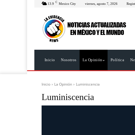
C
13.9
Mexico City
viernes, agosto 7, 2026
Regist
Inicio
Nosotros
La Opinión
Política
Ne
Inicio
La Opinión
Luminiscencia
Luminiscencia