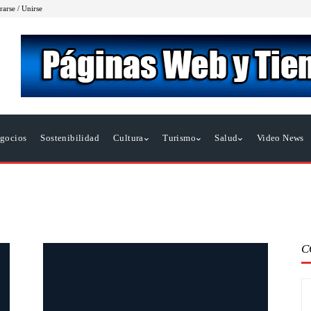
rarse / Unirse
gocios
Sostenibilidad
Cultura
Turismo
Salud
Video News
C