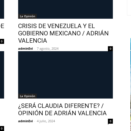
La Opinión
DE
CRISIS DE VENEZUELA Y EL
GOBIERNO MEXICANO / ADRIÁN
VALENCIA
0
adminEvi
-
7 agosto, 2024
0
La Opinión
¿SERÁ CLAUDIA DIFERENTE? /
OPINIÓN DE ADRIÁN VALENCIA
adminEvi
-
4 julio, 2024
0
0