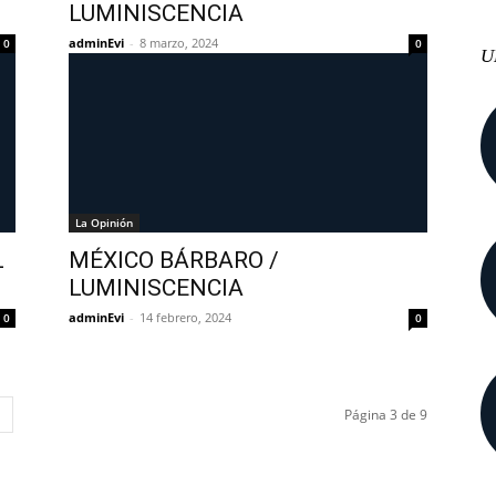
LUMINISCENCIA
adminEvi
-
8 marzo, 2024
0
0
U
La Opinión
L
MÉXICO BÁRBARO /
LUMINISCENCIA
adminEvi
-
14 febrero, 2024
0
0
Página 3 de 9