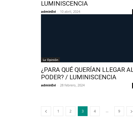
LUMINISCENCIA
adminEvi
-
10 abril, 2024
La Opinión
¿PARA QUÉ QUERÍAN LLEGAR A
PODER? / LUMINISCENCIA
adminEvi
-
28 febrero, 2024
...
1
2
3
4
9