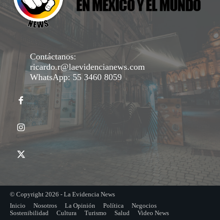
Contáctanos:
ricardo.r@laevidencianews.com
WhatsApp: 55 3460 8059
© Copyright 2026 - La Evidencia News
Inicio
Nosotros
La Opinión
Política
Negocios
Sostenibilidad
Cultura
Turismo
Salud
Video News