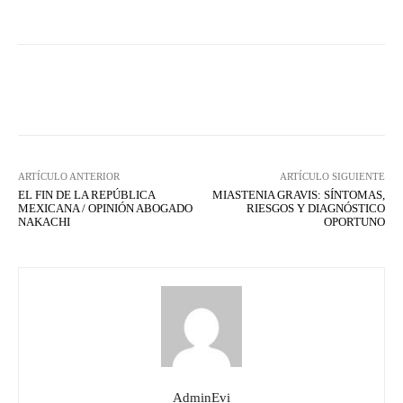
Facebook
X
WhatsApp
Lin
ARTÍCULO ANTERIOR
ARTÍCULO SIGUIENTE
EL FIN DE LA REPÚBLICA
MIASTENIA GRAVIS: SÍNTOMAS,
MEXICANA / OPINIÓN ABOGADO
RIESGOS Y DIAGNÓSTICO
NAKACHI
OPORTUNO
AdminEvi