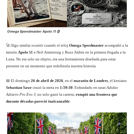
Omega Speedmaster Apolo 11 ⌚
🚀 Algo similar ocurrió cuando el reloj
Omega Speedmaster
acompañó a la
misión
Apolo 11
a Neil Armstrong y Buzz Aldrin en la primera llegada a la
Luna. No era solo un objeto, era una herramienta diseñada para estar
presente en un momento que redefiniría nuestra historia.
📅 El domingo
26 de abril de 2026
, en el
maratón de Londres
, el keniano
Sebastian Sawe
cruzó la meta en
1:59:30
. Enfundado en unas
Adidas
Adizero Pro Evo 3
, no solo ganó la carrera,
rompió una frontera que
durante décadas pareció inalcanzable
.