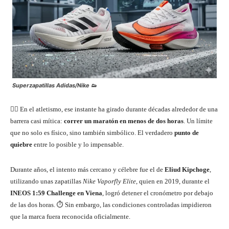
Superzapatillas Adidas/Nike 👟
🏃‍♂️ En el atletismo, ese instante ha girado durante décadas alrededor de una
barrera casi mítica:
correr un maratón en menos de dos horas
. Un límite
que no solo es físico, sino también simbólico. El verdadero
punto de
quiebre
entre lo posible y lo impensable.
Durante años, el intento más cercano y célebre fue el de
Eliud Kipchoge
,
utilizando unas zapatillas
Nike Vaporfly Elite
, quien en 2019, durante el
INEOS 1:59 Challenge en Viena
, logró detener el cronómetro por debajo
de las dos horas. ⏱️ Sin embargo, las condiciones controladas impidieron
que la marca fuera reconocida oficialmente.