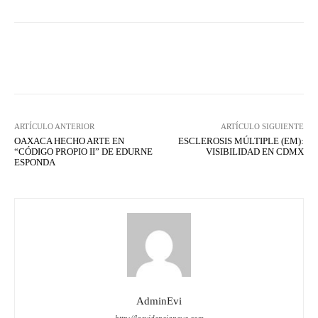
Facebook
X
WhatsApp
Lin
ARTÍCULO ANTERIOR
ARTÍCULO SIGUIENTE
OAXACA HECHO ARTE EN
ESCLEROSIS MÚLTIPLE (EM):
“CÓDIGO PROPIO II” DE EDURNE
VISIBILIDAD EN CDMX
ESPONDA
AdminEvi
http://laevidencianews.com