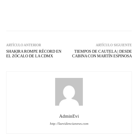
Facebook
X
WhatsApp
Lin
ARTÍCULO ANTERIOR
ARTÍCULO SIGUIENTE
SHAKIRA ROMPE RÉCORD EN
TIEMPOS DE CAUTELA | DESDE
EL ZÓCALO DE LA CDMX
CABINA CON MARTÍN ESPINOSA
AdminEvi
http://laevidencianews.com