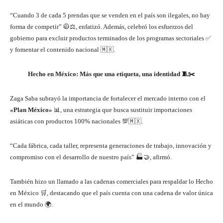
“Cuando 3 de cada 5 prendas que se venden en el país son ilegales, no hay
forma de competir” 🧥⚖️, enfatizó. Además, celebró los esfuerzos del
gobierno para excluir productos terminados de los programas sectoriales ✅
y fomentar el contenido nacional 🇲🇽.
Hecho en México: Más que una etiqueta, una identidad
🧵✂️
Zaga Saba subrayó la importancia de fortalecer el mercado interno con el
«Plan México»
📊, una estrategia que busca sustituir importaciones
asiáticas con productos 100% nacionales 💯🇲🇽.
“Cada fábrica, cada taller, representa generaciones de trabajo, innovación y
compromiso con el desarrollo de nuestro país” 🏭🤝, afirmó.
También hizo un llamado a las cadenas comerciales para respaldar lo Hecho
en México 🛒, destacando que el país cuenta con una cadena de valor única
en el mundo 🌍.