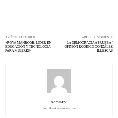
Facebook
X
WhatsApp
Lin
ARTÍCULO ANTERIOR
ARTÍCULO SIGUIENTE
«ROYA MAHBOOB: LÍDER EN
LA DEMOCRACIA A PRUEBA /
EDUCACIÓN Y TECNOLOGÍA
OPINIÓN RODRIGO GONZÁLEZ
PARA MUJERES»
ILLESCAS
AdminEvi
http://laevidencianews.com