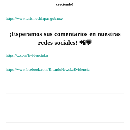
creciendo!
https://www.turismochiapas.gob.mx/
¡Esperamos sus comentarios en nuestras
redes sociales! 📲💬
https://x.com/EvidenciaLa
https://www.facebook.com/RicardoNewsLaEvidencia
Facebook
X
WhatsApp
Lin