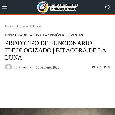
Inicio
Bitácora de la luna
BITÁCORA DE LA LUNA
LA OPINIÓN
RELEVANTES
PROTOTIPO DE FUNCIONARIO
IDEOLOGIZADO | BITÁCORA DE LA
LUNA
By
AdminEvi
416
0
19 Febrero, 2026
Facebook
X
WhatsApp
Linkedin