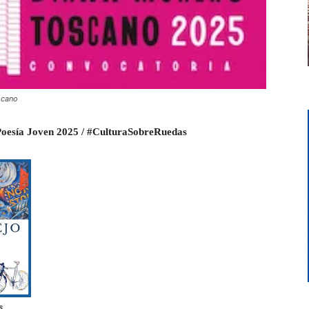
scano
oesía Joven 2025 / #CulturaSobreRuedas
s