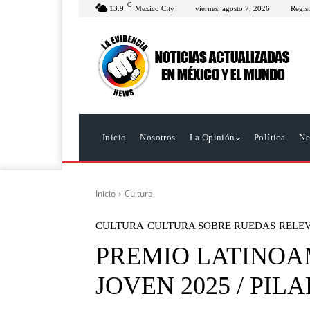
C
13.9
Mexico City
viernes, agosto 7, 2026
Regist
Inicio
Nosotros
La Opinión
Política
Ne
Inicio
Cultura
CULTURA
CULTURA SOBRE RUEDAS
RELE
PREMIO LATINOA
JOVEN 2025 / PIL