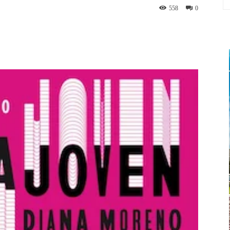
558
0
App
Linkedin