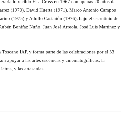
teraria lo recibió Elsa Cross en 1967 con apenas 20 años de
njarrez (1970), David Huerta (1971), Marco Antonio Campos
arino (1975) y Adolfo Castañón (1976), bajo el escrutinio de
 Rubén Bonifaz Nuño, Juan José Arreola, José Luis Martínez y
Toscano IAP, y forma parte de las celebraciones por el 33
son apoyar a las artes escénicas y cinematográficas, la
etras, y las artesanías.
WhatsApp
Linkedin