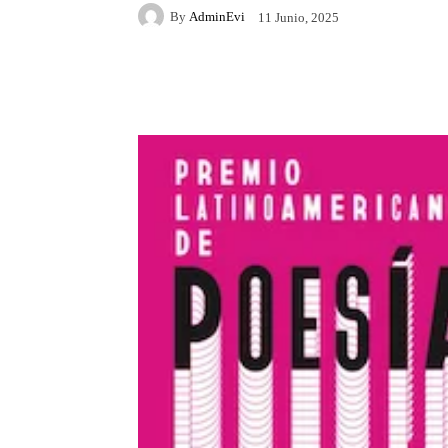
By
AdminEvi
11 Junio, 2025
Facebook
X
Whats