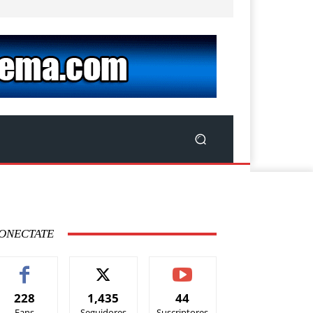
ONECTATE
228
1,435
44
Fans
Seguidores
Suscriptores