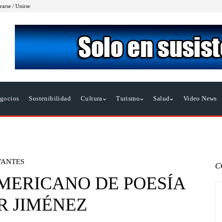
rarse / Unirse
gocios
Sostenibilidad
Cultura
Turismo
Salud
Video News
VANTES
C
MERICANO DE POESÍA
AR JIMÉNEZ