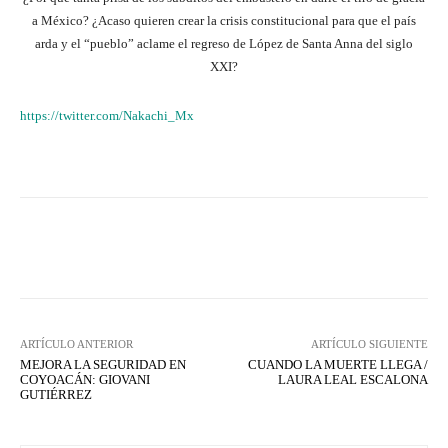
a México? ¿Acaso quieren crear la crisis constitucional para que el país
arda y el “pueblo” aclame el regreso de López de Santa Anna del siglo
XXI?
https://twitter.com/Nakachi_Mx
Facebook
X
WhatsApp
Lin
ARTÍCULO ANTERIOR
ARTÍCULO SIGUIENTE
MEJORA LA SEGURIDAD EN
CUANDO LA MUERTE LLEGA /
COYOACÁN: GIOVANI
LAURA LEAL ESCALONA
GUTIÉRREZ