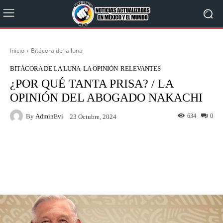
Inicio
Bitácora de la luna
BITÁCORA DE LA LUNA
LA OPINIÓN
RELEVANTES
¿POR QUÉ TANTA PRISA? / LA
OPINIÓN DEL ABOGADO NAKACHI
By
AdminEvi
634
0
23 Octubre, 2024
Facebook
X
WhatsApp
Linkedin