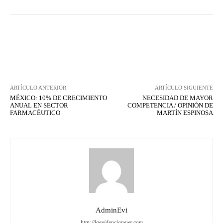
Facebook
X
WhatsApp
Lin
ARTÍCULO ANTERIOR
ARTÍCULO SIGUIENTE
MÉXICO: 10% DE CRECIMIENTO
NECESIDAD DE MAYOR
ANUAL EN SECTOR
COMPETENCIA / OPINIÓN DE
FARMACÉUTICO
MARTÍN ESPINOSA
AdminEvi
http://laevidencianews.com