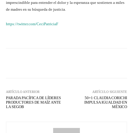
imprescindible para entender el dolor y la esperanza que sostienen a miles
de madres en su búsqueda de justicia.
https://twitter.com/CeciPatriciaF
Facebook
X
WhatsApp
Lin
ARTÍCULO ANTERIOR
ARTÍCULO SIGUIENTE
PARADA PACÍFICA DE LÍDERES
50+1 CLAUDIA CORICHI
PRODUCTORES DE MAÍZ ANTE
IMPULSA IGUALDAD EN
LA SEGOB
MÉXICO