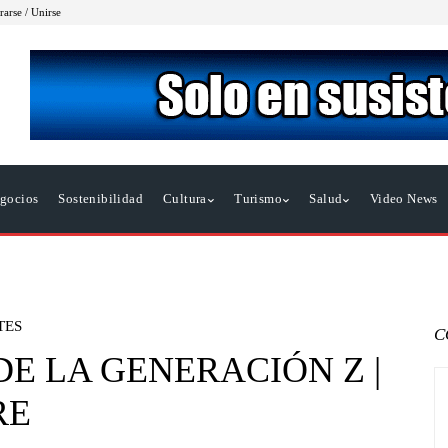
rarse / Unirse
gocios
Sostenibilidad
Cultura
Turismo
Salud
Video News
TES
C
E LA GENERACIÓN Z |
RE