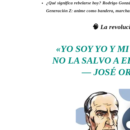
¿Qué significa rebelarse hoy? Rodrigo Gonzále
Generación Z: anime como bandera, marchas 
🧠
La revoluc
«YO SOY YO Y MI
NO LA SALVO A E
— JOSÉ O