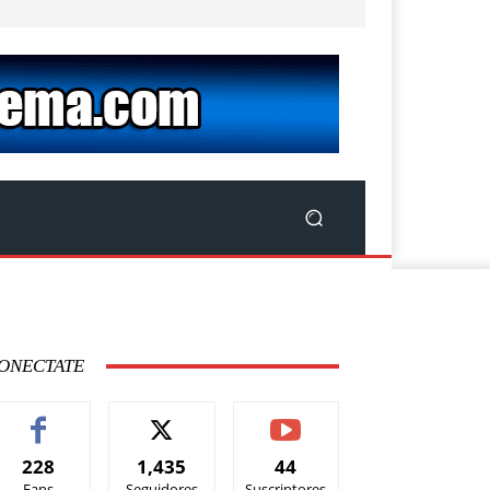
ONECTATE
228
1,435
44
Fans
Seguidores
Suscriptores