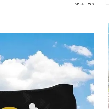
342
0
App
Linkedin