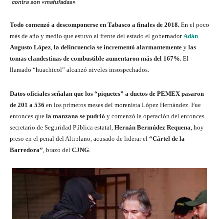
contra son «mafufadas»
Todo comenzó a descomponerse en Tabasco a finales de 2018.
En el poco
más de año y medio que estuvo al frente del estado el gobernador
Adán
Augusto López
,
la delincuencia se incrementó alarmantemente
y
las
tomas clandestinas de combustible aumentaron más del 167%.
El
llamado “huachicol” alcanzó niveles insospechados.
Datos oficiales señalan que los “piquetes” a ductos de PEMEX pasaron
de 201 a 536
en los primeros meses del morenista López Hernández. Fue
entonces que
la manzana se pudrió
y comenzó la operación del entonces
secretario de Seguridad Pública estatal,
Hernán Bermúdez Requena
, hoy
preso en el penal del Altiplano, acusado de liderar el
“Cártel de la
Barredora”
, brazo del
CJNG
.