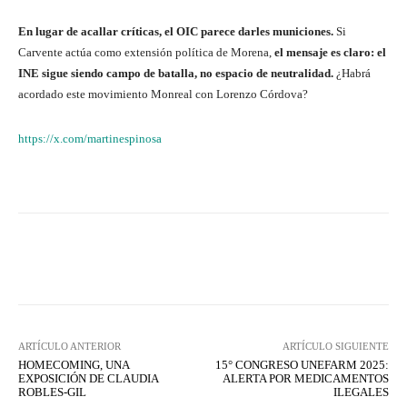
En lugar de acallar críticas, el OIC parece darles municiones.
Si
Carvente actúa como extensión política de Morena,
el mensaje es claro: el
INE sigue siendo campo de batalla, no espacio de neutralidad.
¿Habrá
acordado este movimiento Monreal con Lorenzo Córdova?
https://x.com/martinespinosa
Facebook
X
WhatsApp
Lin
ARTÍCULO ANTERIOR
ARTÍCULO SIGUIENTE
HOMECOMING, UNA
15° CONGRESO UNEFARM 2025:
EXPOSICIÓN DE CLAUDIA
ALERTA POR MEDICAMENTOS
ROBLES-GIL
ILEGALES