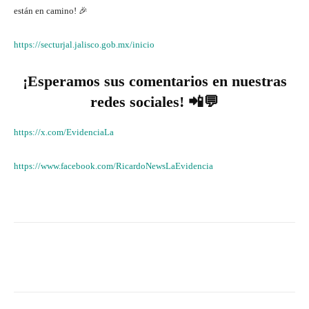
están en camino! 🎉
https://secturjal.jalisco.gob.mx/inicio
¡Esperamos sus comentarios en nuestras
redes sociales! 📲💬
https://x.com/EvidenciaLa
https://www.facebook.com/RicardoNewsLaEvidencia
Facebook
X
WhatsApp
Lin