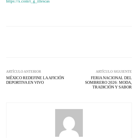
https://x.com/r_g_illescas
Facebook
X
WhatsApp
Lin
ARTÍCULO ANTERIOR
ARTÍCULO SIGUIENTE
MÉXICO REDEFINE LA AFICIÓN
FERIA NACIONAL DEL
DEPORTIVA EN VIVO
SOMBRERO 2026: MODA,
TRADICIÓN Y SABOR