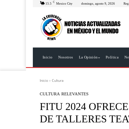
C
15.5
Mexico City
domingo, agosto 9, 2026
Regi
Inicio
Nosotros
La Opinión
Política
Ne
Inicio
Cultura
CULTURA
RELEVANTES
FITU 2024 OFREC
DE TALLERES TE