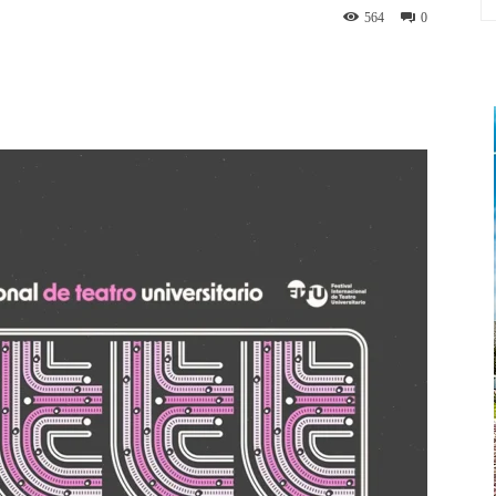
564
0
App
Linkedin