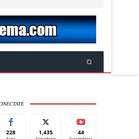
ONECTATE
228
1,435
44
Fans
Seguidores
Suscriptores