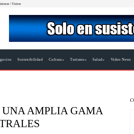
strarse / Unirse
gocios
Sostenibilidad
Cultura
Turismo
Salud
Video News
C
E UNA AMPLIA GAMA
ATRALES