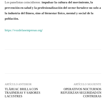
Los panelistas coincidieron:
impulsar la cultura del movimiento, la
prevención en salud y la profesionalización del sector fortalece no solo a
la industria del fitness, sino al bienestar físico, mental y social de la
población.
https://vozdelasempresas.org/
Facebook
X
WhatsApp
Lin
ARTÍCULO ANTERIOR
ARTÍCULO SIGUIENTE
TLÁHUAC BRILLA CON
OPERATIVOS NOCTURNOS
TRAJINERAS Y SABORES
REFUERZAN SEGURIDAD EN
LACUSTRES
CONTRERAS