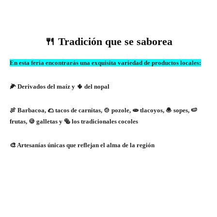
🍴 Tradición que se saborea
En esta feria encontrarás una exquisita variedad de productos locales:
🌽 Derivados del maíz y 🌵 del nopal
🍖 Barbacoa, 🌮 tacos de carnitas, 🍲 pozole, 🫓 tlacoyos, 🧆 sopes, 🍉
frutas, 🍪 galletas y 🥯 los tradicionales cocoles
🎨 Artesanías únicas que reflejan el alma de la región