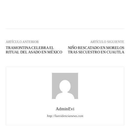
Facebook
X
WhatsApp
Lin
ARTÍCULO ANTERIOR
ARTÍCULO SIGUIENTE
TRAMONTINA CELEBRA EL
NIÑO RESCATADO EN MORELOS
RITUAL DEL ASADO EN MÉXICO
TRAS SECUESTRO EN CUAUTLA
AdminEvi
http://laevidencianews.com