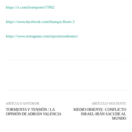
https://x.com/losreporte17062
https://www.facebook.com/blanqui.flores.3
https://www.instagram.com/reporterosdemex/
Facebook
X
WhatsApp
Lin
ARTÍCULO ANTERIOR
ARTÍCULO SIGUIENTE
TORMENTA Y TENSIÓN / LA
MEDIO ORIENTE: CONFLICTO
OPINIÓN DE ADRIÁN VALENCIA
ISRAEL-IRÁN SACUDE AL
MUNDO