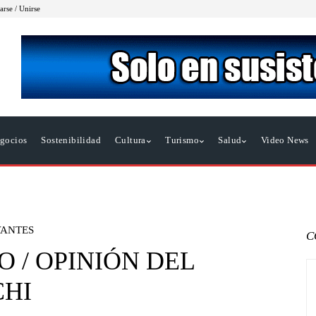
arse / Unirse
gocios
Sostenibilidad
Cultura
Turismo
Salud
Video News
VANTES
C
O / OPINIÓN DEL
HI