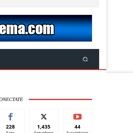
ONECTATE
228
1,435
44
Fans
Seguidores
Suscriptores