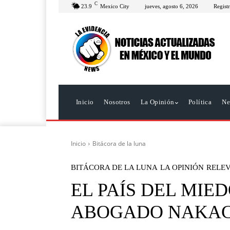
C
23.9
Mexico City
jueves, agosto 6, 2026
Registr
Inicio
Nosotros
La Opinión
Política
Ne
Inicio
Bitácora de la luna
BITÁCORA DE LA LUNA
LA OPINIÓN
RELE
EL PAÍS DEL MIED
ABOGADO NAKAC