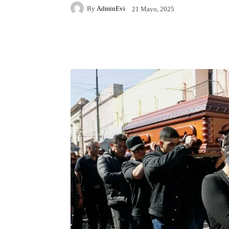
By
AdminEvi
21 Mayo, 2025
Facebook
X
Whats