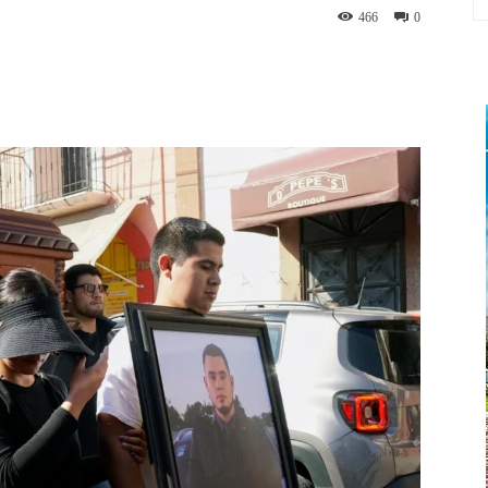
466
0
App
Linkedin