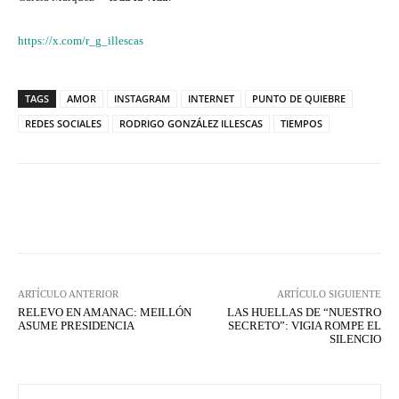
https://x.com/r_g_illescas
TAGS
AMOR
INSTAGRAM
INTERNET
PUNTO DE QUIEBRE
REDES SOCIALES
RODRIGO GONZÁLEZ ILLESCAS
TIEMPOS
Facebook
X
WhatsApp
Lin
ARTÍCULO ANTERIOR
ARTÍCULO SIGUIENTE
RELEVO EN AMANAC: MEILLÓN
LAS HUELLAS DE “NUESTRO
ASUME PRESIDENCIA
SECRETO”: VIGIA ROMPE EL
SILENCIO