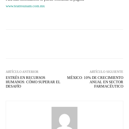
www.teatrounam.com.mx
Facebook
X
WhatsApp
Lin
ARTÍCULO ANTERIOR
ARTÍCULO SIGUIENTE
ESTRÉS EN RECURSOS
MÉXICO: 10% DE CRECIMIENTO
HUMANOS: CÓMO SUPERAR EL
ANUAL EN SECTOR
DESAFÍO
FARMACÉUTICO