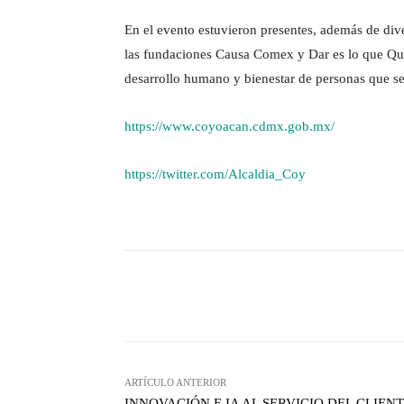
En el evento estuvieron presentes, además de div
las fundaciones Causa Comex y Dar es lo que Quier
desarrollo humano y bienestar de personas que se
https://www.coyoacan.cdmx.gob.mx/
https://twitter.com/Alcaldia_Coy
Facebook
X
Cuota
ARTÍCULO ANTERIOR
INNOVACIÓN E IA AL SERVICIO DEL CLIEN