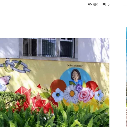
694
0
App
Linkedin