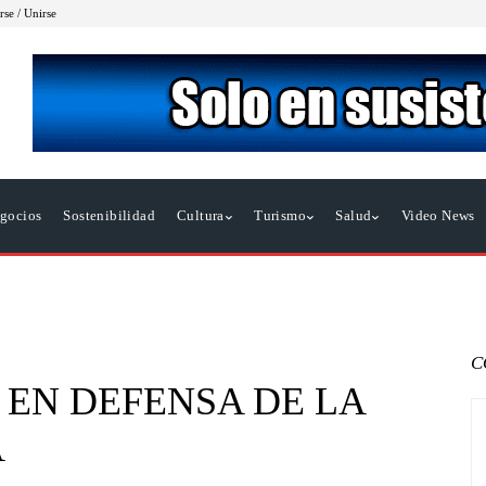
rse / Unirse
gocios
Sostenibilidad
Cultura
Turismo
Salud
Video News
C
EN DEFENSA DE LA
A