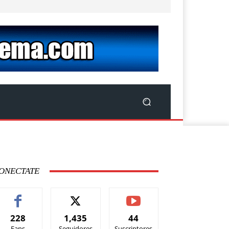
ONECTATE
228
1,435
44
Fans
Seguidores
Suscriptores