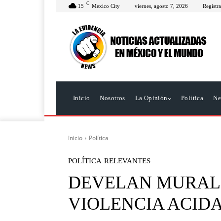
C
15
Mexico City
viernes, agosto 7, 2026
Registra
Inicio
Nosotros
La Opinión
Política
Ne
Inicio
Política
POLÍTICA
RELEVANTES
DEVELAN MURAL 
VIOLENCIA ACID