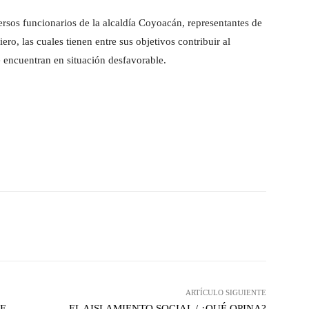
ersos funcionarios de la alcaldía Coyoacán, representantes de
o, las cuales tienen entre sus objetivos contribuir al
 encuentran en situación desfavorable.
WhatsApp
Linkedin
ARTÍCULO SIGUIENTE
TE
EL AISLAMIENTO SOCIAL / ¿QUÉ OPINA?