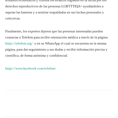
términos económicos y celebra los avances logrados en la lucha por los
derechos reproductivos de las personas LGBTTTIQA+ ayudándoles a
superar las barreras y a sentirse respaldadas en sus luchas personales y
colectivas.
Finalmente, los expertos dijeron que las personas interesadas pueden
contactar a Telefem para recibir orientación médica a través de la página
https://telefem.org/
o en su WhatsApp el cual se encuentra en la misma
página, para dar seguimiento a sus dudas y recibir información precisa y
científica, de forma anónima y confidencial.
https://www.facebook.com/telefem/
Facebook
X
WhatsApp
Lin