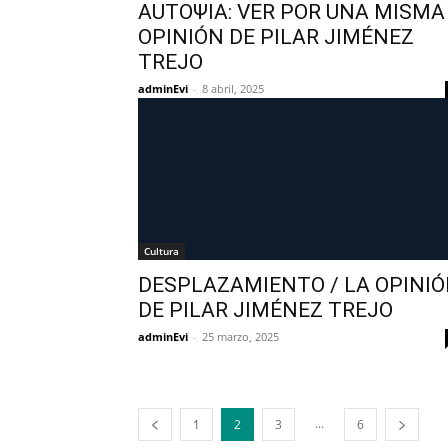
ΑUTOΨIA: VER POR UNA MISMA 
OPINIÓN DE PILAR JIMÉNEZ
TREJO
adminEvi
-
8 abril, 2025
Cultura
DESPLAZAMIENTO / LA OPINI
DE PILAR JIMÉNEZ TREJO
adminEvi
-
25 marzo, 2025
...
1
2
3
6