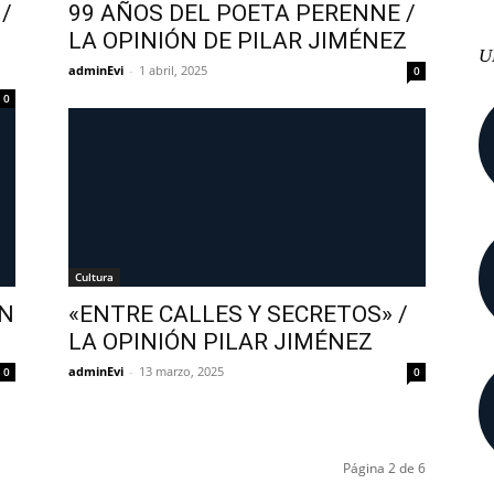
/
99 AÑOS DEL POETA PERENNE /
LA OPINIÓN DE PILAR JIMÉNEZ
U
adminEvi
-
1 abril, 2025
0
0
Cultura
ÓN
«ENTRE CALLES Y SECRETOS» /
LA OPINIÓN PILAR JIMÉNEZ
adminEvi
-
13 marzo, 2025
0
0
Página 2 de 6