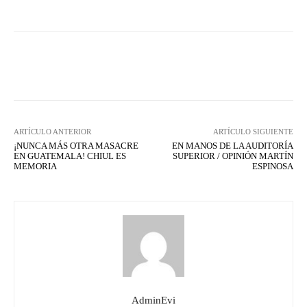
Facebook
X
WhatsApp
Lin
ARTÍCULO ANTERIOR
ARTÍCULO SIGUIENTE
¡NUNCA MÁS OTRA MASACRE
EN MANOS DE LA AUDITORÍA
EN GUATEMALA! CHIUL ES
SUPERIOR / OPINIÓN MARTÍN
MEMORIA
ESPINOSA
AdminEvi