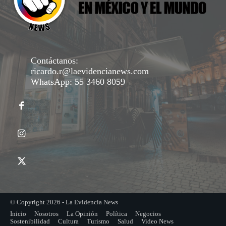
Contáctanos:
ricardo.r@laevidencianews.com
WhatsApp: 55 3460 8059
© Copyright 2026 - La Evidencia News
Inicio
Nosotros
La Opinión
Política
Negocios
Sostenibilidad
Cultura
Turismo
Salud
Video News