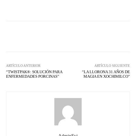
Facebook
X
WhatsApp
Lin
ARTÍCULO ANTERIOR
ARTÍCULO SIGUIENTE
“TWISTPAK®: SOLUCIÓN PARA
“LA LLORONA 31 AÑOS DE
ENFERMEDADES PORCINAS”
MAGIA EN XOCHIMILCO”
AdminEvi