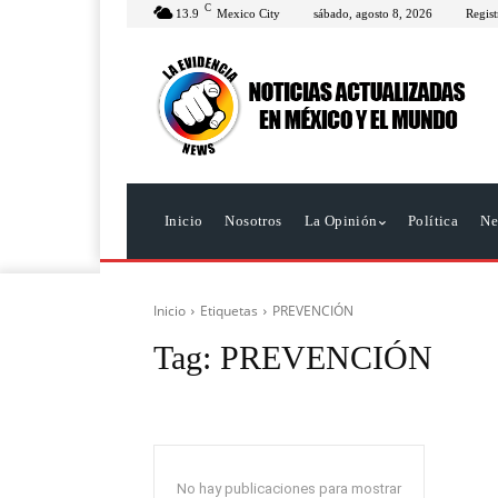
C
13.9
Mexico City
sábado, agosto 8, 2026
Regist
Inicio
Nosotros
La Opinión
Política
Ne
Inicio
Etiquetas
PREVENCIÓN
Tag:
PREVENCIÓN
No hay publicaciones para mostrar