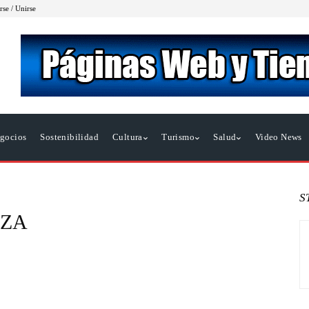
rse / Unirse
gocios
Sostenibilidad
Cultura
Turismo
Salud
Video News
S
RZA