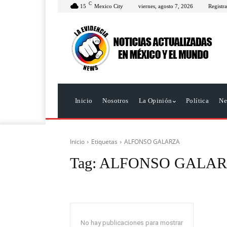
C
15
Mexico City
viernes, agosto 7, 2026
Registra
Inicio
Nosotros
La Opinión
Política
Ne
Inicio
Etiquetas
ALFONSO GALARZA
Tag:
ALFONSO GALA
No hay publicaciones para mostrar