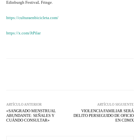
Edinburgh FestivaL Fringe.
https://culturaenbicicleta.com/
https://x.com/JtPilar
Facebook
X
WhatsApp
Lin
ARTÍCULO ANTERIOR
ARTÍCULO SIGUIENTE
«SANGRADO MENSTRUAL
VIOLENCIA FAMILIAR SERÁ
ABUNDANTE: SEÑALES Y
DELITO PERSEGUIDO DE OFICIO
CUÁNDO CONSULTAR»
EN CDMX