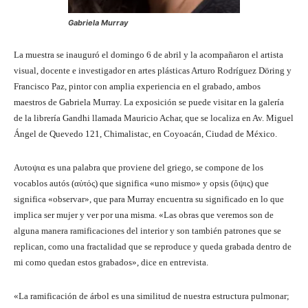
Gabriela Murray
La muestra se inauguró el domingo 6 de abril y la acompañaron el artista
visual, docente e investigador en artes plásticas Arturo Rodríguez Döring y
Francisco Paz, pintor con amplia experiencia en el grabado, ambos
maestros de Gabriela Murray. La exposición se puede visitar en la galería
de la librería Gandhi llamada Mauricio Achar, que se localiza en Av. Miguel
Ángel de Quevedo 121, Chimalistac, en Coyoacán, Ciudad de México.
Aυτοψια es una palabra que proviene del griego, se compone de los
vocablos autós (αὐτός) que significa «uno mismo» y opsis (ὄψις) que
significa «observar», que para Murray encuentra su significado en lo que
implica ser mujer y ver por una misma. «Las obras que veremos son de
alguna manera ramificaciones del interior y son también patrones que se
replican, como una fractalidad que se reproduce y queda grabada dentro de
mi como quedan estos grabados», dice en entrevista.
«La ramificación de árbol es una similitud de nuestra estructura pulmonar;