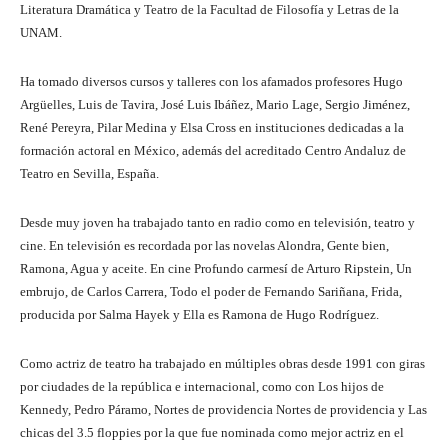
Literatura Dramática y Teatro de la Facultad de Filosofía y Letras de la
UNAM.
Ha tomado diversos cursos y talleres con los afamados profesores Hugo
Argüelles, Luis de Tavira, José Luis Ibáñez, Mario Lage, Sergio Jiménez,
René Pereyra, Pilar Medina y Elsa Cross en instituciones dedicadas a la
formación actoral en México, además del acreditado Centro Andaluz de
Teatro en Sevilla, España.
Desde muy joven ha trabajado tanto en radio como en televisión, teatro y
cine. En televisión es recordada por las novelas Alondra, Gente bien,
Ramona, Agua y aceite. En cine Profundo carmesí de Arturo Ripstein, Un
embrujo, de Carlos Carrera, Todo el poder de Fernando Sariñana, Frida,
producida por Salma Hayek y Ella es Ramona de Hugo Rodríguez.
Como actriz de teatro ha trabajado en múltiples obras desde 1991 con giras
por ciudades de la república e internacional, como con Los hijos de
Kennedy, Pedro Páramo, Nortes de providencia Nortes de providencia y Las
chicas del 3.5 floppies por la que fue nominada como mejor actriz en el