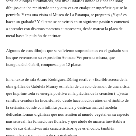
serie de dibujos automáticos, casi involuntarios donde la línea iba sola;
dibujos que iba repitiendo una y otra vez en cualquier superficie que se lo
permitía. Y tras una visita al Museo de La Estampa, se preguntó ¿Y qué es
hacer un grabado? Y el tema se convirtió en su siguiente pasión y comenzó
a aprender con diversos maestros e impresores, desde marcar la placa de
metal hasta la pulsión de entintar.
Algunos de esos dibujos que se volvieron sorprendentes en el grabado son
los que veremos en su exposición Aυτοψια Ver por una misma, que
inaugurará el 6 abril, compuesta por 12 placas.
En el texto de sala Arturo Rodríguez Döring escribe: «Escribir acerca de la
obra gráfica de Gabriela Murray es hablar de un acto de amor; de una artista
que imprime toda su energía positiva en la práctica de la creación (…) esta
sensible creadora ha incursionado desde hace muchos años en el ámbito de
la cerámica, donde con infinita paciencia y destreza manual modela
delicadas formas orgánicas que nos remiten al mundo vegetal en su aspecto
más sensual: las formaciones florales, y que alude de manera inevitable a
uno de sus distintivos más característicos, que es el color; también
preponderante en muchos de sus grabados».